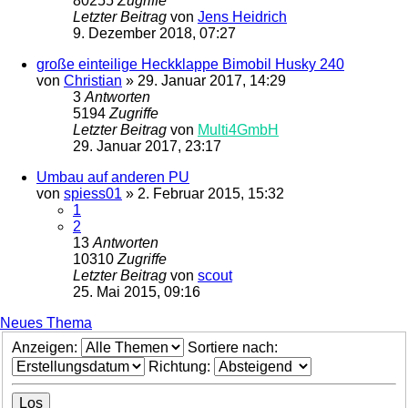
80255
Zugriffe
Letzter Beitrag
von
Jens Heidrich
9. Dezember 2018, 07:27
große einteilige Heckklappe Bimobil Husky 240
von
Christian
»
29. Januar 2017, 14:29
3
Antworten
5194
Zugriffe
Letzter Beitrag
von
Multi4GmbH
29. Januar 2017, 23:17
Umbau auf anderen PU
von
spiess01
»
2. Februar 2015, 15:32
1
2
13
Antworten
10310
Zugriffe
Letzter Beitrag
von
scout
25. Mai 2015, 09:16
Neues Thema
Anzeigen:
Sortiere nach:
Richtung: