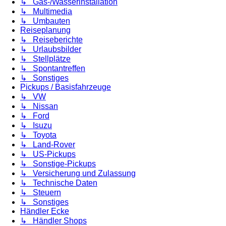
↳ Gas-/Wasserinstallation
↳ Multimedia
↳ Umbauten
Reiseplanung
↳ Reiseberichte
↳ Urlaubsbilder
↳ Stellplätze
↳ Spontantreffen
↳ Sonstiges
Pickups / Basisfahrzeuge
↳ VW
↳ Nissan
↳ Ford
↳ Isuzu
↳ Toyota
↳ Land-Rover
↳ US-Pickups
↳ Sonstige-Pickups
↳ Versicherung und Zulassung
↳ Technische Daten
↳ Steuern
↳ Sonstiges
Händler Ecke
↳ Händler Shops