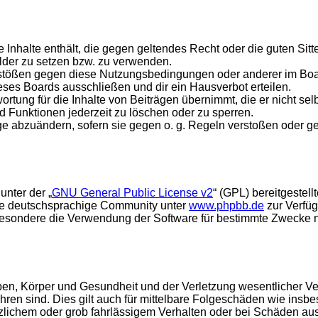
ine Inhalte enthält, die gegen geltendes Recht oder die guten Si
ilder zu setzen bzw. zu verwenden.
rstößen gegen diese Nutzungsbedingungen oder anderer im Board
ses Boards ausschließen und dir ein Hausverbot erteilen.
rtung für die Inhalte von Beiträgen übernimmt, die er nicht selb
d Funktionen jederzeit zu löschen oder zu sperren.
äge abzuändern, sofern sie gegen o. g. Regeln verstoßen oder g
unter der „
GNU General Public License v2
“ (GPL) bereitgestel
die deutschsprachige Community unter
www.phpbb.de
zur Verfüg
esondere die Verwendung der Software für bestimmte Zwecke nic
en, Körper und Gesundheit und der Verletzung wesentlicher Vertr
führen sind. Dies gilt auch für mittelbare Folgeschäden wie in
tzlichem oder grob fahrlässigem Verhalten oder bei Schäden au