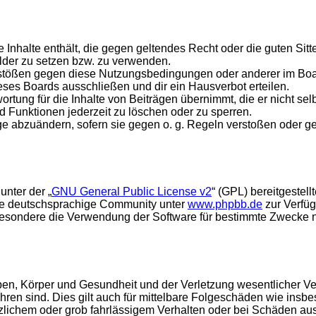
ine Inhalte enthält, die gegen geltendes Recht oder die guten Si
ilder zu setzen bzw. zu verwenden.
rstößen gegen diese Nutzungsbedingungen oder anderer im Board
ses Boards ausschließen und dir ein Hausverbot erteilen.
rtung für die Inhalte von Beiträgen übernimmt, die er nicht selb
d Funktionen jederzeit zu löschen oder zu sperren.
äge abzuändern, sofern sie gegen o. g. Regeln verstoßen oder g
unter der „
GNU General Public License v2
“ (GPL) bereitgestel
die deutschsprachige Community unter
www.phpbb.de
zur Verfüg
esondere die Verwendung der Software für bestimmte Zwecke nic
en, Körper und Gesundheit und der Verletzung wesentlicher Vertr
führen sind. Dies gilt auch für mittelbare Folgeschäden wie in
tzlichem oder grob fahrlässigem Verhalten oder bei Schäden au