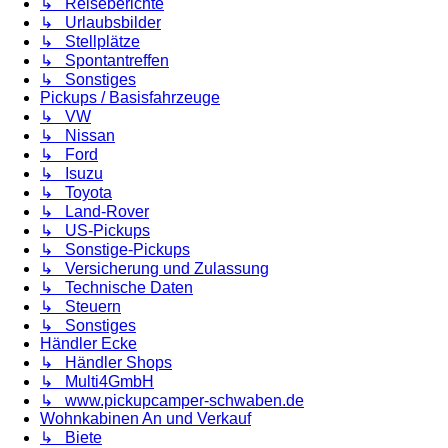
↳ Reiseberichte
↳ Urlaubsbilder
↳ Stellplätze
↳ Spontantreffen
↳ Sonstiges
Pickups / Basisfahrzeuge
↳ VW
↳ Nissan
↳ Ford
↳ Isuzu
↳ Toyota
↳ Land-Rover
↳ US-Pickups
↳ Sonstige-Pickups
↳ Versicherung und Zulassung
↳ Technische Daten
↳ Steuern
↳ Sonstiges
Händler Ecke
↳ Händler Shops
↳ Multi4GmbH
↳ www.pickupcamper-schwaben.de
Wohnkabinen An und Verkauf
↳ Biete