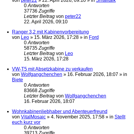
von
peter22
»
22. April 2026, 09:10
» in
Smalltalk
0
Antworten
37736
Zugriffe
Letzter Beitrag
von
peter22
22. April 2026, 09:10
Ranger 3,2 mit Kabinenvorbereitung
von
Leo
»
15. März 2026, 17:28
» in
Ford
0
Antworten
58735
Zugriffe
Letzter Beitrag
von
Leo
15. März 2026, 17:28
VW-T5 mit Absetzkabine zu verkaufen
von
Wolfgangchenchen
»
16. Februar 2026, 18:07
» in
Biete
0
Antworten
83668
Zugriffe
Letzter Beitrag
von
Wolfgangchenchen
16. Februar 2026, 18:07
Wohnkabinenliebhaber und Abenteuerfreund
von
VitalMosaic
»
4. November 2025, 17:58
» in
Stellt
euch kurz vor
0
Antworten
39713
Zugriffe