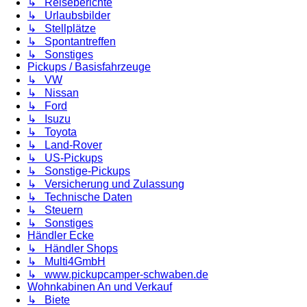
↳ Reiseberichte
↳ Urlaubsbilder
↳ Stellplätze
↳ Spontantreffen
↳ Sonstiges
Pickups / Basisfahrzeuge
↳ VW
↳ Nissan
↳ Ford
↳ Isuzu
↳ Toyota
↳ Land-Rover
↳ US-Pickups
↳ Sonstige-Pickups
↳ Versicherung und Zulassung
↳ Technische Daten
↳ Steuern
↳ Sonstiges
Händler Ecke
↳ Händler Shops
↳ Multi4GmbH
↳ www.pickupcamper-schwaben.de
Wohnkabinen An und Verkauf
↳ Biete