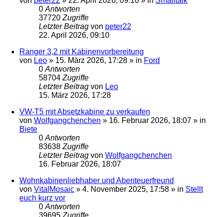
von
peter22
»
22. April 2026, 09:10
» in
Smalltalk
0
Antworten
37720
Zugriffe
Letzter Beitrag
von
peter22
22. April 2026, 09:10
Ranger 3,2 mit Kabinenvorbereitung
von
Leo
»
15. März 2026, 17:28
» in
Ford
0
Antworten
58704
Zugriffe
Letzter Beitrag
von
Leo
15. März 2026, 17:28
VW-T5 mit Absetzkabine zu verkaufen
von
Wolfgangchenchen
»
16. Februar 2026, 18:07
» in
Biete
0
Antworten
83638
Zugriffe
Letzter Beitrag
von
Wolfgangchenchen
16. Februar 2026, 18:07
Wohnkabinenliebhaber und Abenteuerfreund
von
VitalMosaic
»
4. November 2025, 17:58
» in
Stellt
euch kurz vor
0
Antworten
39695
Zugriffe