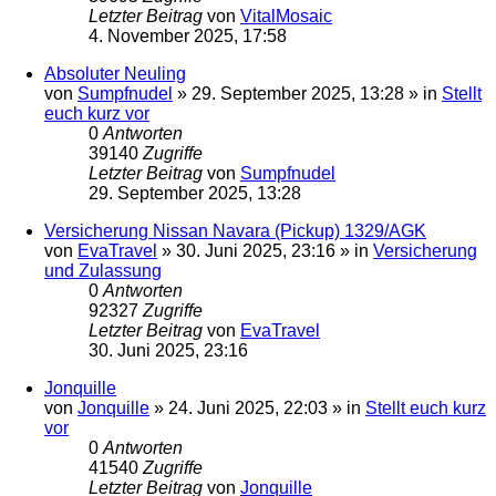
Letzter Beitrag
von
VitalMosaic
4. November 2025, 17:58
Absoluter Neuling
von
Sumpfnudel
»
29. September 2025, 13:28
» in
Stellt
euch kurz vor
0
Antworten
39140
Zugriffe
Letzter Beitrag
von
Sumpfnudel
29. September 2025, 13:28
Versicherung Nissan Navara (Pickup) 1329/AGK
von
EvaTravel
»
30. Juni 2025, 23:16
» in
Versicherung
und Zulassung
0
Antworten
92327
Zugriffe
Letzter Beitrag
von
EvaTravel
30. Juni 2025, 23:16
Jonquille
von
Jonquille
»
24. Juni 2025, 22:03
» in
Stellt euch kurz
vor
0
Antworten
41540
Zugriffe
Letzter Beitrag
von
Jonquille