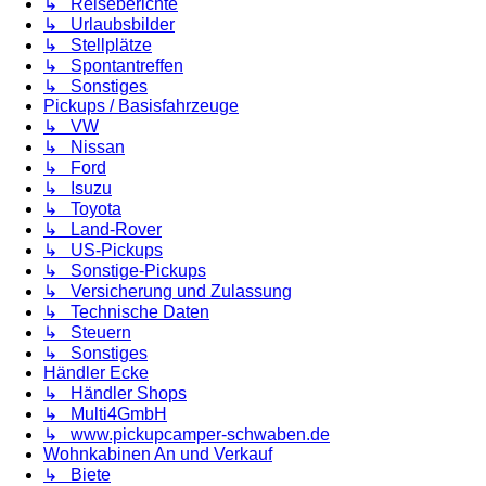
↳ Reiseberichte
↳ Urlaubsbilder
↳ Stellplätze
↳ Spontantreffen
↳ Sonstiges
Pickups / Basisfahrzeuge
↳ VW
↳ Nissan
↳ Ford
↳ Isuzu
↳ Toyota
↳ Land-Rover
↳ US-Pickups
↳ Sonstige-Pickups
↳ Versicherung und Zulassung
↳ Technische Daten
↳ Steuern
↳ Sonstiges
Händler Ecke
↳ Händler Shops
↳ Multi4GmbH
↳ www.pickupcamper-schwaben.de
Wohnkabinen An und Verkauf
↳ Biete