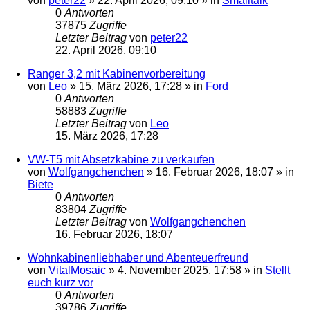
von
peter22
»
22. April 2026, 09:10
» in
Smalltalk
0
Antworten
37875
Zugriffe
Letzter Beitrag
von
peter22
22. April 2026, 09:10
Ranger 3,2 mit Kabinenvorbereitung
von
Leo
»
15. März 2026, 17:28
» in
Ford
0
Antworten
58883
Zugriffe
Letzter Beitrag
von
Leo
15. März 2026, 17:28
VW-T5 mit Absetzkabine zu verkaufen
von
Wolfgangchenchen
»
16. Februar 2026, 18:07
» in
Biete
0
Antworten
83804
Zugriffe
Letzter Beitrag
von
Wolfgangchenchen
16. Februar 2026, 18:07
Wohnkabinenliebhaber und Abenteuerfreund
von
VitalMosaic
»
4. November 2025, 17:58
» in
Stellt
euch kurz vor
0
Antworten
39786
Zugriffe