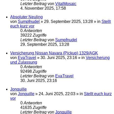
Letzter Beitrag
von
VitalMosaic
4. November 2025, 17:58
Absoluter Neuling
von
Sumpfnudel
»
29. September 2025, 13:28
» in
Stellt
euch kurz vor
0
Antworten
39222
Zugriffe
Letzter Beitrag
von
Sumpfnudel
29. September 2025, 13:28
Versicherung Nissan Navara (Pickup) 1329/AGK
von
EvaTravel
»
30. Juni 2025, 23:16
» in
Versicherung
und Zulassung
0
Antworten
92498
Zugriffe
Letzter Beitrag
von
EvaTravel
30. Juni 2025, 23:16
Jonquille
von
Jonquille
»
24. Juni 2025, 22:03
» in
Stellt euch kurz
vor
0
Antworten
41635
Zugriffe
Letzter Beitrag
von
Jonquille