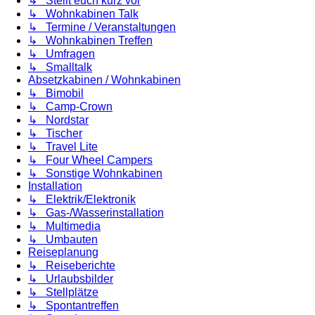
↳ Stellt euch kurz vor
↳ Wohnkabinen Talk
↳ Termine / Veranstaltungen
↳ Wohnkabinen Treffen
↳ Umfragen
↳ Smalltalk
Absetzkabinen / Wohnkabinen
↳ Bimobil
↳ Camp-Crown
↳ Nordstar
↳ Tischer
↳ Travel Lite
↳ Four Wheel Campers
↳ Sonstige Wohnkabinen
Installation
↳ Elektrik/Elektronik
↳ Gas-/Wasserinstallation
↳ Multimedia
↳ Umbauten
Reiseplanung
↳ Reiseberichte
↳ Urlaubsbilder
↳ Stellplätze
↳ Spontantreffen