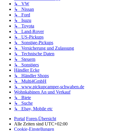
↳ VW
↳ Nissan
↳ Ford
↳ Isuzu
↳ Toyota
↳ Land-Rover
↳ US-Pickups
↳ Sonstige-Pickups
↳ Versicherung und Zulassung
↳ Technische Daten
↳ Steuern
↳ Sonstiges
Händler Ecke
↳ Händler Shops
↳ Multi4GmbH
↳ www.pickupcamper-schwaben.de
Wohnkabinen An und Verkauf
↳ Biete
↳ Suche
↳ Ebay, Mobile etc
Portal
Foren-Übersicht
Alle Zeiten sind
UTC+02:00
Cookie-Einstellungen