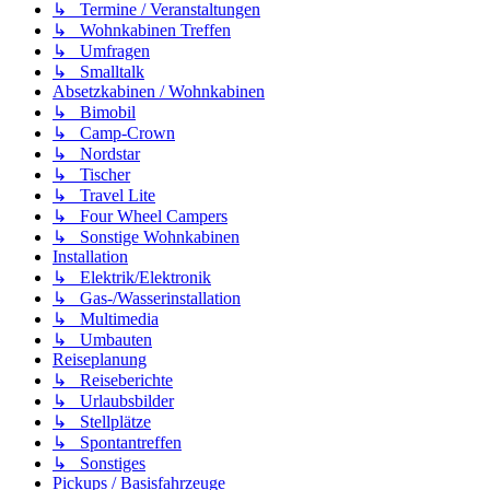
↳ Termine / Veranstaltungen
↳ Wohnkabinen Treffen
↳ Umfragen
↳ Smalltalk
Absetzkabinen / Wohnkabinen
↳ Bimobil
↳ Camp-Crown
↳ Nordstar
↳ Tischer
↳ Travel Lite
↳ Four Wheel Campers
↳ Sonstige Wohnkabinen
Installation
↳ Elektrik/Elektronik
↳ Gas-/Wasserinstallation
↳ Multimedia
↳ Umbauten
Reiseplanung
↳ Reiseberichte
↳ Urlaubsbilder
↳ Stellplätze
↳ Spontantreffen
↳ Sonstiges
Pickups / Basisfahrzeuge