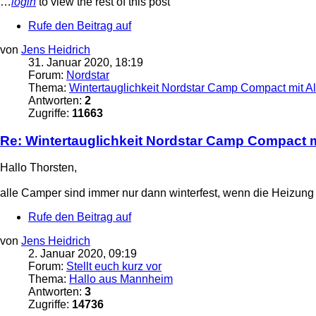
…
login
to view the rest of this post
Rufe den Beitrag auf
von
Jens Heidrich
31. Januar 2020, 18:19
Forum:
Nordstar
Thema:
Wintertauglichkeit Nordstar Camp Compact mit A
Antworten:
2
Zugriffe:
11663
Re: Wintertauglichkeit Nordstar Camp Compact m
Hallo Thorsten,
alle Camper sind immer nur dann winterfest, wenn die Heizung 
Rufe den Beitrag auf
von
Jens Heidrich
2. Januar 2020, 09:19
Forum:
Stellt euch kurz vor
Thema:
Hallo aus Mannheim
Antworten:
3
Zugriffe:
14736