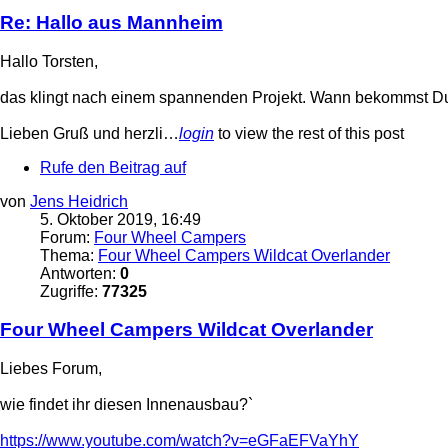
Re: Hallo aus Mannheim
Hallo Torsten,
das klingt nach einem spannenden Projekt. Wann bekommst Du
Lieben Gruß und herzli…
login
to view the rest of this post
Rufe den Beitrag auf
von
Jens Heidrich
5. Oktober 2019, 16:49
Forum:
Four Wheel Campers
Thema:
Four Wheel Campers Wildcat Overlander
Antworten:
0
Zugriffe:
77325
Four Wheel Campers Wildcat Overlander
Liebes Forum,
wie findet ihr diesen Innenausbau?`
https://www.youtube.com/watch?v=eGFaEFVaYhY