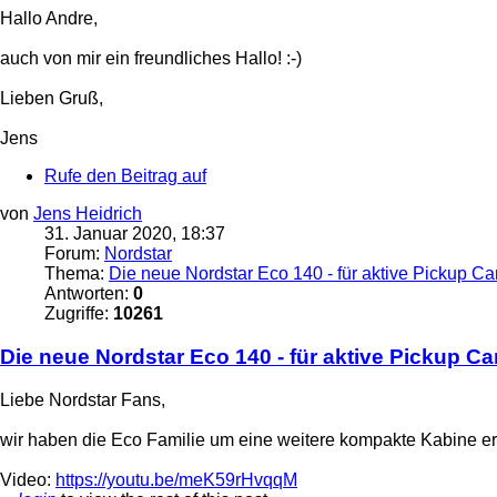
Hallo Andre,
auch von mir ein freundliches Hallo! :-)
Lieben Gruß,
Jens
Rufe den Beitrag auf
von
Jens Heidrich
31. Januar 2020, 18:37
Forum:
Nordstar
Thema:
Die neue Nordstar Eco 140 - für aktive Pickup C
Antworten:
0
Zugriffe:
10261
Die neue Nordstar Eco 140 - für aktive Pickup C
Liebe Nordstar Fans,
wir haben die Eco Familie um eine weitere kompakte Kabine er
Video:
https://youtu.be/meK59rHvqqM