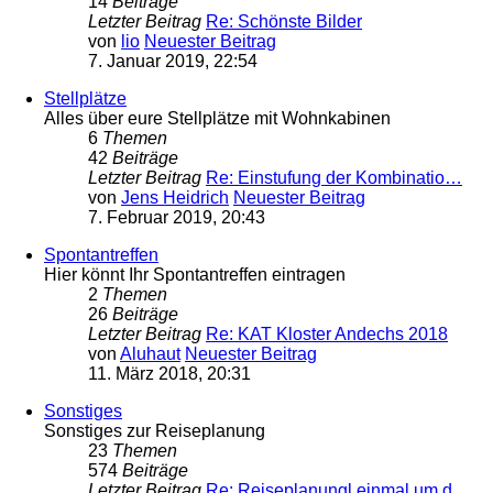
14
Beiträge
Letzter Beitrag
Re: Schönste Bilder
von
lio
Neuester Beitrag
7. Januar 2019, 22:54
Stellplätze
Alles über eure Stellplätze mit Wohnkabinen
6
Themen
42
Beiträge
Letzter Beitrag
Re: Einstufung der Kombinatio…
von
Jens Heidrich
Neuester Beitrag
7. Februar 2019, 20:43
Spontantreffen
Hier könnt Ihr Spontantreffen eintragen
2
Themen
26
Beiträge
Letzter Beitrag
Re: KAT Kloster Andechs 2018
von
Aluhaut
Neuester Beitrag
11. März 2018, 20:31
Sonstiges
Sonstiges zur Reiseplanung
23
Themen
574
Beiträge
Letzter Beitrag
Re: Reiseplanungl einmal um d…