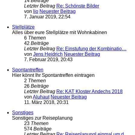
14
Beiträge
Letzter Beitrag
Re: Schönste Bilder
von
lio
Neuester Beitrag
7. Januar 2019, 22:54
Stellplätze
Alles über eure Stellplätze mit Wohnkabinen
6
Themen
42
Beiträge
Letzter Beitrag
Re: Einstufung der Kombinatio…
von
Jens Heidrich
Neuester Beitrag
7. Februar 2019, 20:43
Spontantreffen
Hier könnt Ihr Spontantreffen eintragen
2
Themen
26
Beiträge
Letzter Beitrag
Re: KAT Kloster Andechs 2018
von
Aluhaut
Neuester Beitrag
11. März 2018, 20:31
Sonstiges
Sonstiges zur Reiseplanung
23
Themen
574
Beiträge
Letzter Beitrag
Re: Reiseplanungl einmal um d…