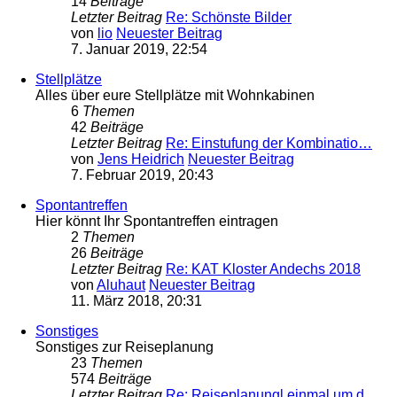
14
Beiträge
Letzter Beitrag
Re: Schönste Bilder
von
lio
Neuester Beitrag
7. Januar 2019, 22:54
Stellplätze
Alles über eure Stellplätze mit Wohnkabinen
6
Themen
42
Beiträge
Letzter Beitrag
Re: Einstufung der Kombinatio…
von
Jens Heidrich
Neuester Beitrag
7. Februar 2019, 20:43
Spontantreffen
Hier könnt Ihr Spontantreffen eintragen
2
Themen
26
Beiträge
Letzter Beitrag
Re: KAT Kloster Andechs 2018
von
Aluhaut
Neuester Beitrag
11. März 2018, 20:31
Sonstiges
Sonstiges zur Reiseplanung
23
Themen
574
Beiträge
Letzter Beitrag
Re: Reiseplanungl einmal um d…