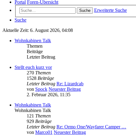
Portal
Foren-Übersicht
Erweiterte Suche
Suche
Suche
Aktuelle Zeit: 6. August 2026, 04:08
Wohnkabinen Talk
Themen
Beiträge
Letzter Beitrag
Stellt euch kurz vor
270
Themen
1528
Beiträge
Letzter Beitrag
Re: Lizardcab
von
Spock
Neuester Beitrag
2. Februar 2026, 11:35
Wohnkabinen Talk
Wohnkabinen Talk
121
Themen
929
Beiträge
Letzter Beitrag
Re: Ormo One/Wayfarer Camper …
von
Marco01
Neuester Beitrag