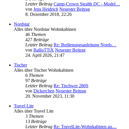
Letzter Beitrag
Camp-Crown Stealth DC - Model…
von
Jens Heidrich
Neuester Beitrag
8. Dezember 2018, 22:26
Nordstar
Alles über Nordstar Wohnkabinen
46
Themen
427
Beiträge
Letzter Beitrag
Re: Bedienungsanleitung Nords…
von
BallisTTiX
Neuester Beitrag
24. April 2026, 21:47
Tischer
Alles über Tischer Wohnkabinen
6
Themen
97
Beiträge
Letzter Beitrag
Re: Tischwer 280S
von
Dickerchen
Neuester Beitrag
20. November 2023, 11:30
Travel Lite
Alles über Travel Lite
3
Themen
13
Beiträge
Letzter Beitrag
Re: TravelLite-Wohnkabinen au…