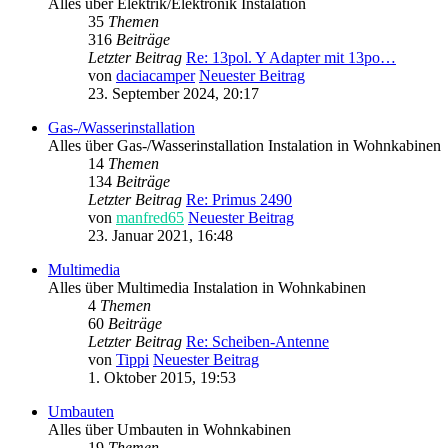
Alles über Elektrik/Elektronik Instalation
35
Themen
316
Beiträge
Letzter Beitrag
Re: 13pol. Y Adapter mit 13po…
von
daciacamper
Neuester Beitrag
23. September 2024, 20:17
Gas-/Wasserinstallation
Alles über Gas-/Wasserinstallation Instalation in Wohnkabinen
14
Themen
134
Beiträge
Letzter Beitrag
Re: Primus 2490
von
manfred65
Neuester Beitrag
23. Januar 2021, 16:48
Multimedia
Alles über Multimedia Instalation in Wohnkabinen
4
Themen
60
Beiträge
Letzter Beitrag
Re: Scheiben-Antenne
von
Tippi
Neuester Beitrag
1. Oktober 2015, 19:53
Umbauten
Alles über Umbauten in Wohnkabinen
19
Themen