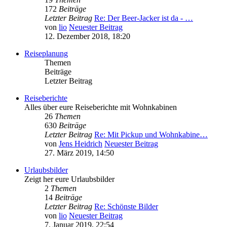
172
Beiträge
Letzter Beitrag
Re: Der Beer-Jacker ist da - …
von
lio
Neuester Beitrag
12. Dezember 2018, 18:20
Reiseplanung
Themen
Beiträge
Letzter Beitrag
Reiseberichte
Alles über eure Reiseberichte mit Wohnkabinen
26
Themen
630
Beiträge
Letzter Beitrag
Re: Mit Pickup und Wohnkabine…
von
Jens Heidrich
Neuester Beitrag
27. März 2019, 14:50
Urlaubsbilder
Zeigt her eure Urlaubsbilder
2
Themen
14
Beiträge
Letzter Beitrag
Re: Schönste Bilder
von
lio
Neuester Beitrag
7. Januar 2019, 22:54