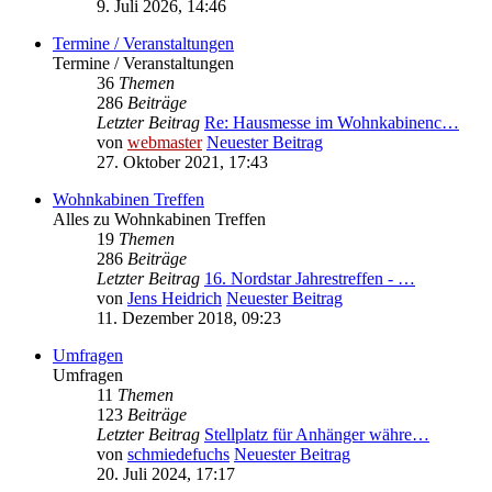
9. Juli 2026, 14:46
Termine / Veranstaltungen
Termine / Veranstaltungen
36
Themen
286
Beiträge
Letzter Beitrag
Re: Hausmesse im Wohnkabinenc…
von
webmaster
Neuester Beitrag
27. Oktober 2021, 17:43
Wohnkabinen Treffen
Alles zu Wohnkabinen Treffen
19
Themen
286
Beiträge
Letzter Beitrag
16. Nordstar Jahrestreffen - …
von
Jens Heidrich
Neuester Beitrag
11. Dezember 2018, 09:23
Umfragen
Umfragen
11
Themen
123
Beiträge
Letzter Beitrag
Stellplatz für Anhänger währe…
von
schmiedefuchs
Neuester Beitrag
20. Juli 2024, 17:17