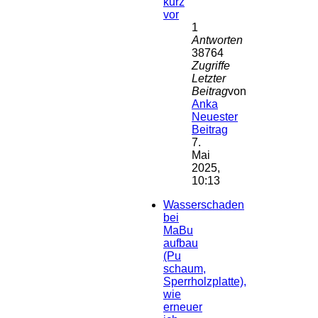
kurz
vor
1
Antworten
38764
Zugriffe
Letzter
Beitrag
von
Anka
Neuester
Beitrag
7.
Mai
2025,
10:13
Wasserschaden
bei
MaBu
aufbau
(Pu
schaum,
Sperrholzplatte),
wie
erneuer