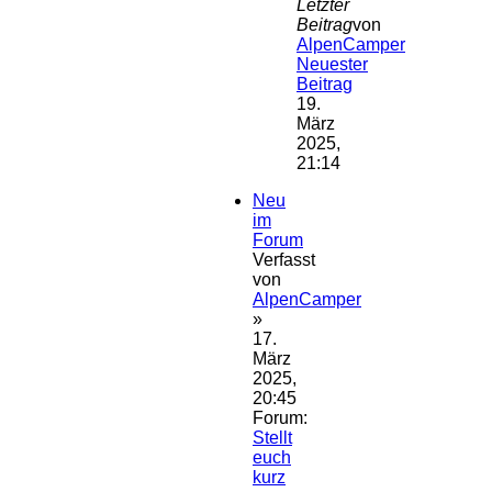
Letzter
Beitrag
von
AlpenCamper
Neuester
Beitrag
19.
März
2025,
21:14
Neu
im
Forum
Verfasst
von
AlpenCamper
»
17.
März
2025,
20:45
Forum:
Stellt
euch
kurz