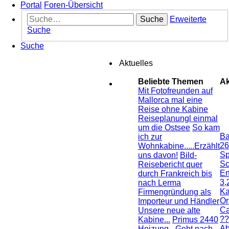
Portal
Foren-Übersicht
Suche
Erweiterte
Suche
Suche
Aktuelles
Beliebte Themen
Ak
Mit Fotofreunden auf
Mallorca mal eine
Reise ohne Kabine
Reiseplanungl einmal
um die Ostsee
So kam
Ba
ich zur
26
Wohnkabine.....Erzählt
Sp
uns davon!
Bild-
Sc
Reisebericht quer
Er
durch Frankreich bis
3,
nach Lerma
Ka
Firmengründung als
Or
Importeur und Händler
Ca
Unsere neue alte
??
Kabine...
Primus 2440
Ab
Heizung - Geht nach