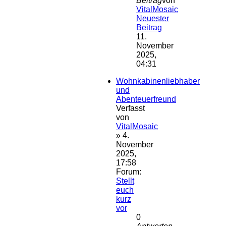
Beitrag
von
VitalMosaic
Neuester
Beitrag
11.
November
2025,
04:31
Wohnkabinenliebhaber
und
Abenteuerfreund
Verfasst
von
VitalMosaic
» 4.
November
2025,
17:58
Forum:
Stellt
euch
kurz
vor
0