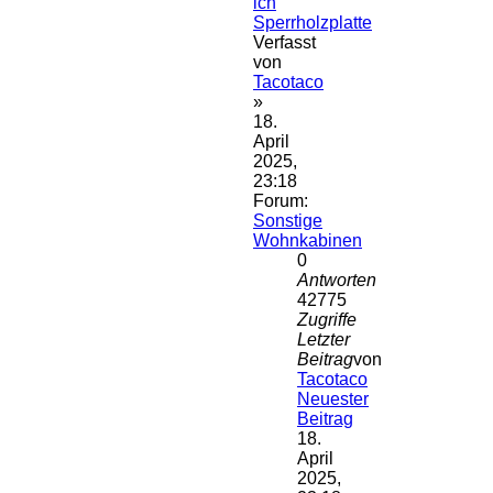
ich
Sperrholzplatte
Verfasst
von
Tacotaco
»
18.
April
2025,
23:18
Forum:
Sonstige
Wohnkabinen
0
Antworten
42775
Zugriffe
Letzter
Beitrag
von
Tacotaco
Neuester
Beitrag
18.
April
2025,