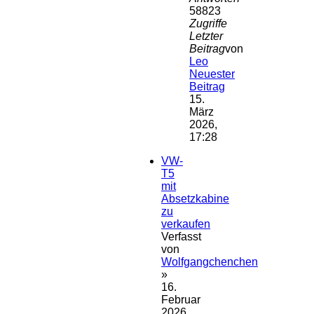
58823
Zugriffe
Letzter
Beitrag
von
Leo
Neuester
Beitrag
15.
März
2026,
17:28
VW-
T5
mit
Absetzkabine
zu
verkaufen
Verfasst
von
Wolfgangchenchen
»
16.
Februar
2026,