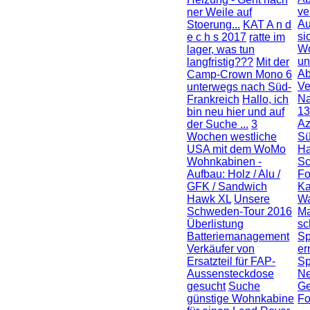
ve
ner Weile auf
Au
Stoerung...
KAT A n d
si
e c h s 2017
ratte im
Wo
lager, was tun
un
langfristig???
Mit der
Ab
Camp-Crown Mono 6
Ve
unterwegs nach Süd-
Na
Frankreich
Hallo, ich
1
bin neu hier und auf
Az
der Suche ...
3
Wochen westliche
Sü
USA mit dem WoMo
Ha
Wohnkabinen -
S
Aufbau: Holz / Alu /
Fo
GFK / Sandwich
Ka
Hawk XL
Unsere
Wa
Schweden-Tour 2016
Ma
Überlistung
sc
Batteriemanagement
Sp
Verkäufer von
er
Ersatzteil für FAP-
Sp
Aussensteckdose
Ne
gesucht
Suche
Ge
günstige Wohnkabine
F