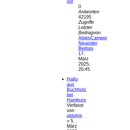
vor
0
Antworten
42195
Zugriffe
Letzter
Beitrag
von
AlpenCamper
Neuester
Beitrag
17.
März
2025,
20:45
Hallo
aus
Buchholz
bei
Hamburg
Verfasst
von
oblohm
» 5.
März