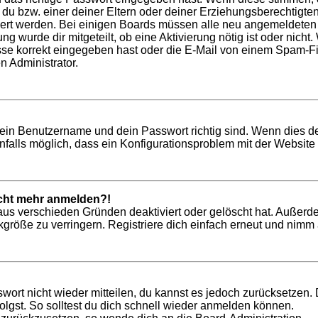
t du bzw. einer deiner Eltern oder deiner Erziehungsberechtigt
tiviert werden. Bei einigen Boards müssen alle neu angemeldeten
ung wurde dir mitgeteilt, ob eine Aktivierung nötig ist oder nich
 korrekt eingegeben hast oder die E-Mail von einem Spam-Filte
n Administrator.
dein Benutzername und dein Passwort richtig sind. Wenn dies de
nfalls möglich, dass ein Konfigurationsproblem mit der Website 
nicht mehr anmelden?!
aus verschieden Gründen deaktiviert oder gelöscht hat. Außerd
röße zu verringern. Registriere dich einfach erneut und nimm a
swort nicht wieder mitteilen, du kannst es jedoch zurücksetzen
lgst. So solltest du dich schnell wieder anmelden können.