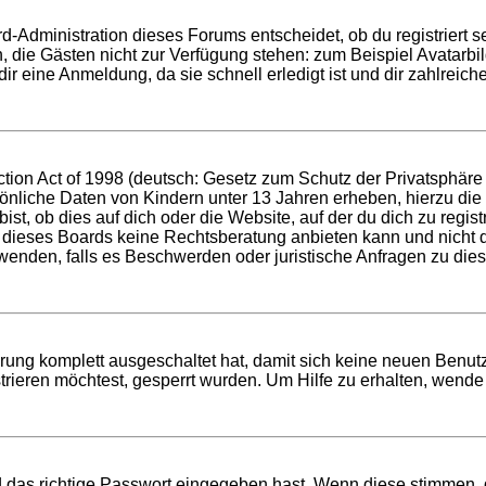
d-Administration dieses Forums entscheidet, ob du registriert se
nen, die Gästen nicht zur Verfügung stehen: zum Beispiel Avatarb
r eine Anmeldung, da sie schnell erledigt ist und dir zahlreiche 
ion Act of 1998 (deutsch: Gesetz zum Schutz der Privatsphäre v
sönliche Daten von Kindern unter 13 Jahren erheben, hierzu di
t, ob dies auf dich oder die Website, auf der du dich zu registri
 dieses Boards keine Rechtsberatung anbieten kann und nicht die
h wenden, falls es Beschwerden oder juristische Anfragen zu di
ierung komplett ausgeschaltet hat, damit sich keine neuen Ben
rieren möchtest, gesperrt wurden. Um Hilfe zu erhalten, wende 
d das richtige Passwort eingegeben hast. Wenn diese stimmen,