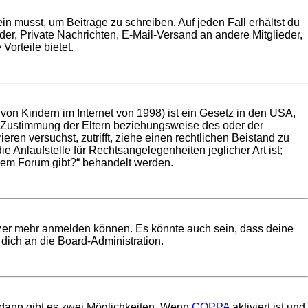
in musst, um Beiträge zu schreiben. Auf jeden Fall erhältst du
ilder, Private Nachrichten, E-Mail-Versand an andere Mitglieder,
Vorteile bietet.
on Kindern im Internet von 1998) ist ein Gesetz in den USA,
e Zustimmung der Eltern beziehungsweise des oder der
eren versuchst, zutrifft, ziehe einen rechtlichen Beistand zu
 Anlaufstelle für Rechtsangelegenheiten jeglicher Art ist;
esem Forum gibt?“ behandelt werden.
utzer mehr anmelden können. Es könnte auch sein, dass deine
dich an die Board-Administration.
 dann gibt es zwei Möglichkeiten. Wenn
COPPA
aktiviert ist und